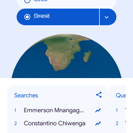
वैश्विक
ज़िम्बाब्वे
Searches
Quest
Emmerson Mnangagwa
Wh
Constantino Chiwenga