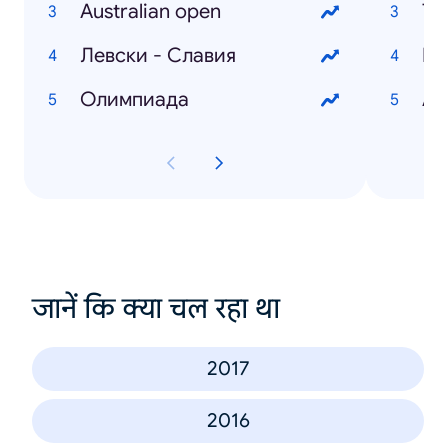
Australian open
Ту
Левски - Славия
Олимпиада
Ав
जानें कि क्या चल रहा था
2017
2016