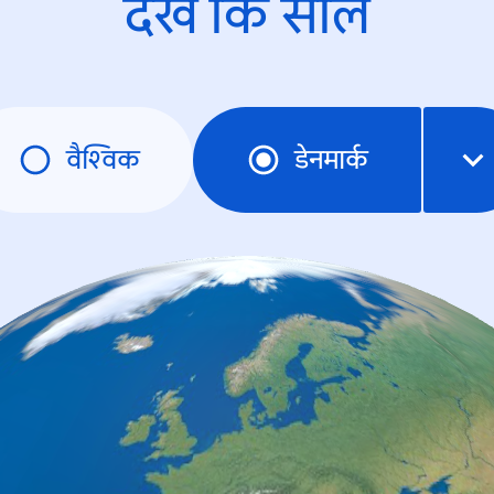
देखें कि साल
वैश्विक
डेनमार्क