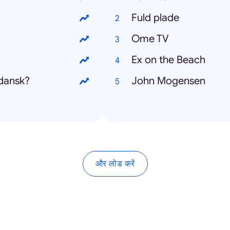
Fuld plade
Ome TV
Ex on the Beach
dansk?
John Mogensen
और लोड करें