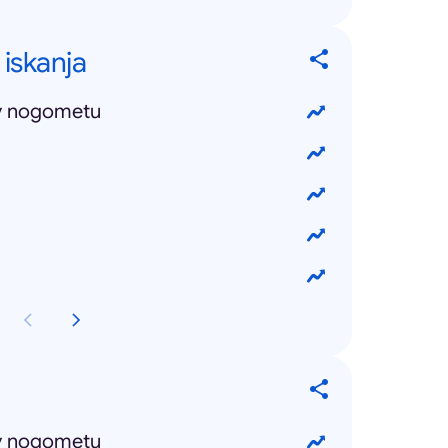
 iskanja
v nogometu
v nogometu