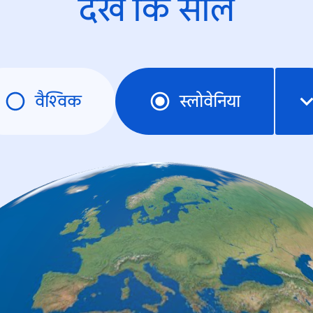
देखें कि साल
वैश्विक
स्लोवेनिया