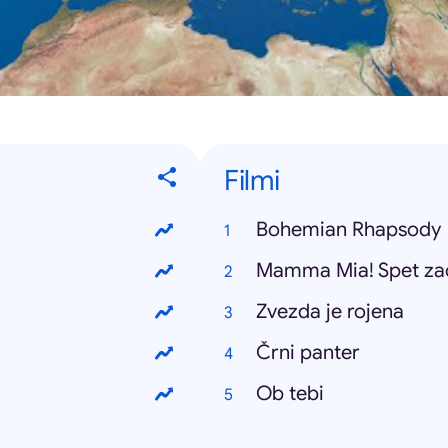
Filmi
Bohemian Rhapsody
Mamma Mia! Spet za
Zvezda je rojena
Črni panter
Ob tebi