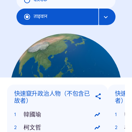
वैश्विक
ताइवान
快速竄升政治人物（不包含已
快速
故者）
者）
韓國瑜
韓
柯文哲
柯