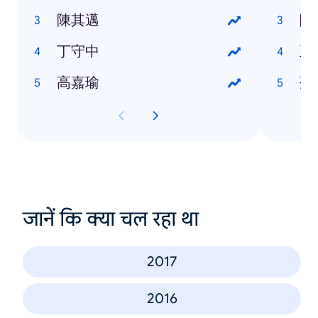
陳其邁
陳
丁守中
王
高嘉瑜
孫
जानें कि क्या चल रहा था
2017
2016