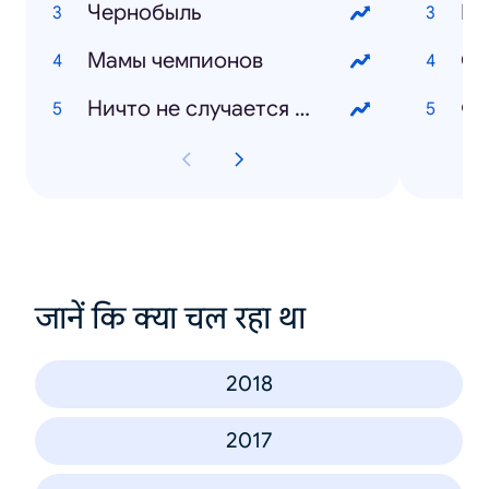
Чернобыль
Мамы чемпионов
Ос
Ничто не случается дважды
Фо
जानें कि क्या चल रहा था
2018
2017