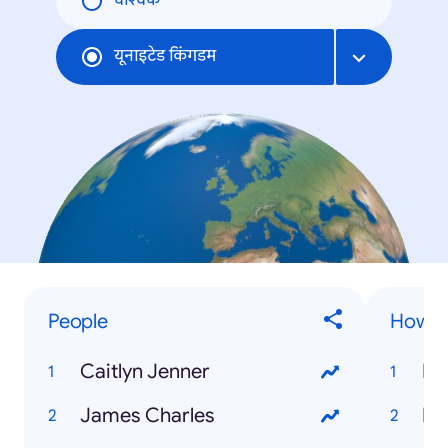
वैश्विक
यूनाइटेड किंगडम
People
How to
Caitlyn Jenner
James Charles