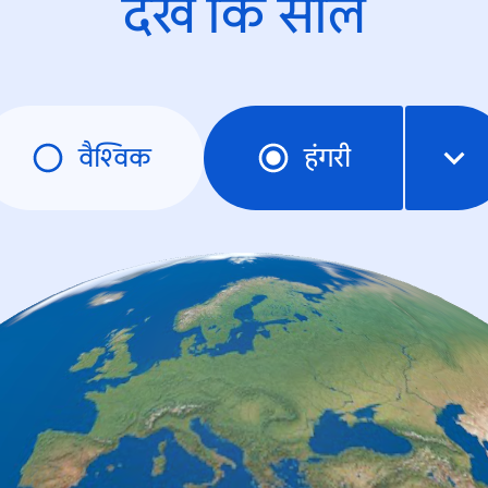
देखें कि साल
वैश्विक
हंगरी