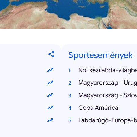
Sportesemények
Női kézilabda-világb
Magyarország - Uru
Magyarország - Szlo
Copa América
Labdarúgó-Európa-b