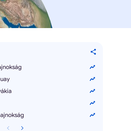
ajnokság
guay
vákia
ajnokság