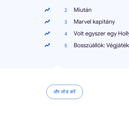
Miután
Marvel kapitány
Volt egyszer egy Ho
Bosszúállók: Végjáték
और लोड करें