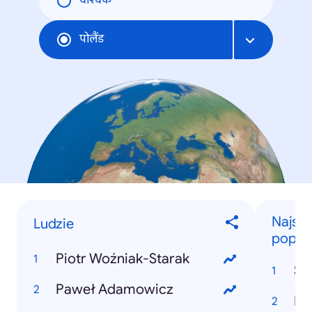
वैश्विक
पोलैंड
Najszy
Ludzie
popula
Piotr Woźniak-Starak
St
Paweł Adamowicz
Pi