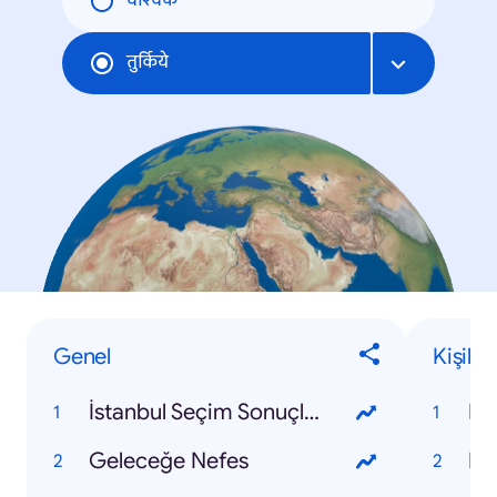
वैश्विक
तुर्किये
Genel
Kişiler
İstanbul Seçim Sonuçları 2019
Em
Geleceğe Nefes
Ek