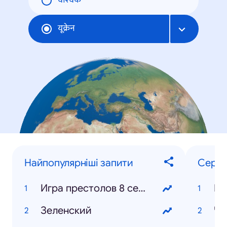
वैश्विक
यूक्रेन
Найпопулярніші запити
Серіа
Игра престолов 8 сезон
Зеленский
Че