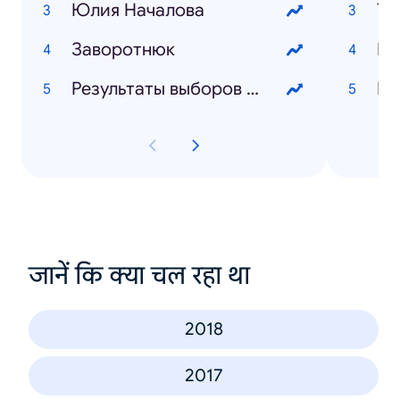
Юлия Началова
Та
Заворотнюк
Кр
Результаты выборов 2019
ИП
जानें कि क्या चल रहा था
2018
2017