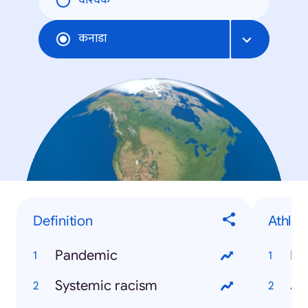
वैश्विक
कनाडा
Definition
Athlet
Pandemic
Ry
Systemic racism
Ja