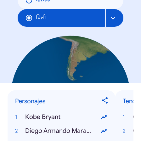
वैश्विक
चिली
Personajes
Tende
Kobe Bryant
Co
Diego Armando Maradona
Co