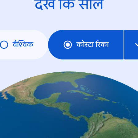
देखें कि साल
वैश्विक
कोस्टा रिका