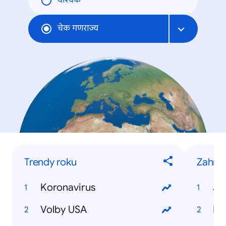
वैश्विक
चेक गणराज्य
Trendy roku
Zahran
Koronavirus
Jo
Volby USA
Do