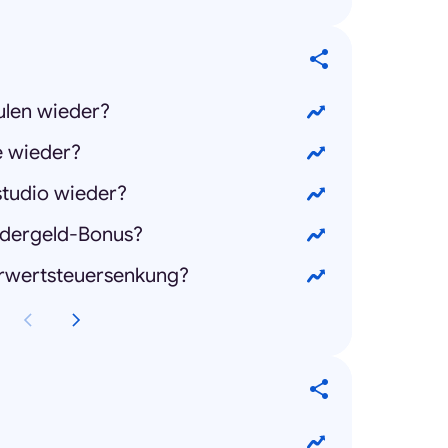
ulen wieder?
e wieder?
studio wieder?
dergeld-Bonus?
hrwertsteuersenkung?