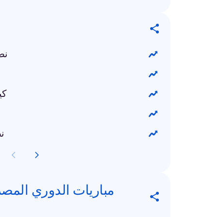
نص
كي
نص
مباريات الدوري المصر