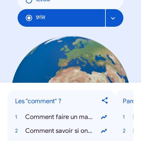
वैश्विक
फ़्रांस
Les "comment" ?
Parole
Comment faire un masque ?
Ba
Comment savoir si on a le coronavirus ?
Dj