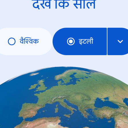
देखें कि साल
वैश्विक
इटली