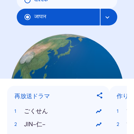
वैश्विक
जापान
再放送ドラマ
作り
ごくせん
マ
JIN−仁−
マ