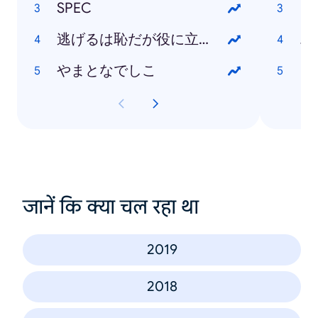
SPEC
逃げるは恥だが役に立つ
エ
やまとなでしこ
日
जानें कि क्या चल रहा था
2019
2018