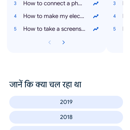
How to connect a phone to TV
Ka
How to make my electric plate cooker work
Bo
How to take a screenshot on a laptop
Mi
जानें कि क्या चल रहा था
2019
2018