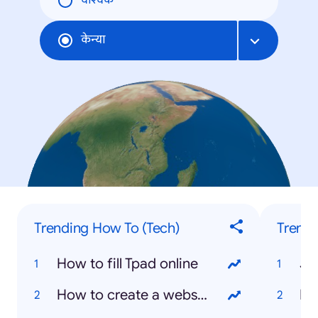
वैश्विक
केन्या
Trending How To (Tech)
Trendi
How to fill Tpad online
Jo
How to create a website
Ki