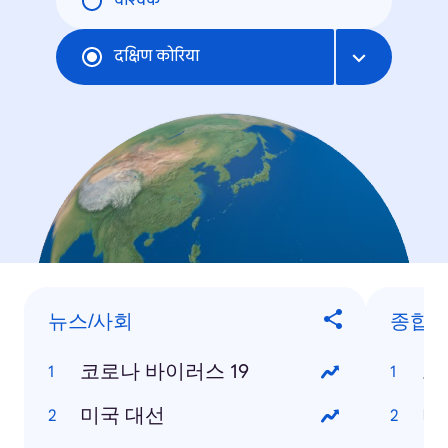
वैश्विक
दक्षिण कोरिया
뉴스/사회
종합
코로나 바이러스 19
코
미국 대선
미