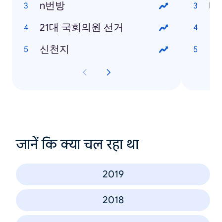
n번방
테
21대 국회의원 선거
이
신천지
박
जानें कि क्या चल रहा था
2019
2018