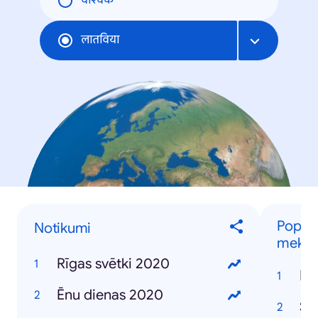
वैश्विक
लातविया
Populā
Notikumi
meklē
Rīgas svētki 2020
Ko
Ēnu dienas 2020