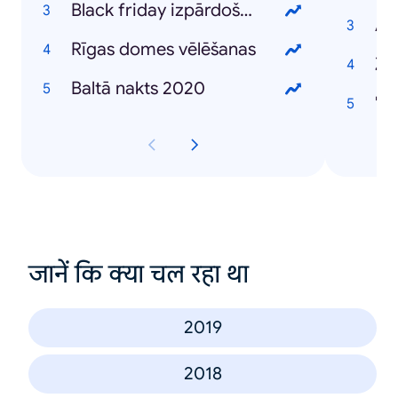
Black friday izpārdošana
AS
Rīgas domes vēlēšanas
Z
Baltā nakts 2020
"S
जानें कि क्या चल रहा था
2019
2018