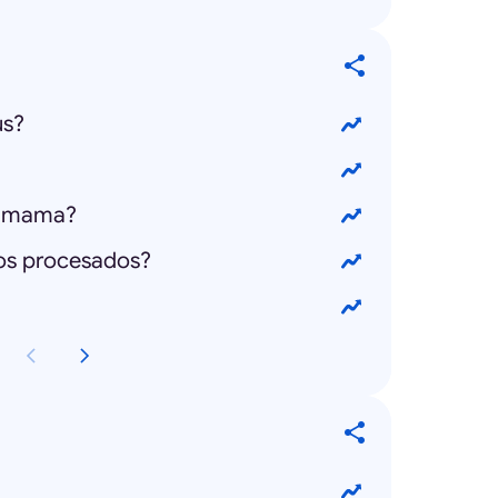
us?
e mama?
tos procesados?