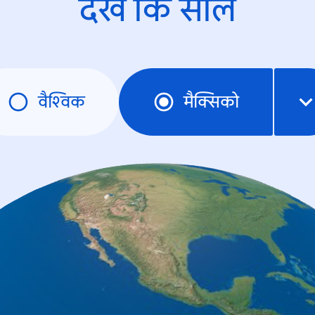
देखें कि साल
वैश्विक
मैक्सिको