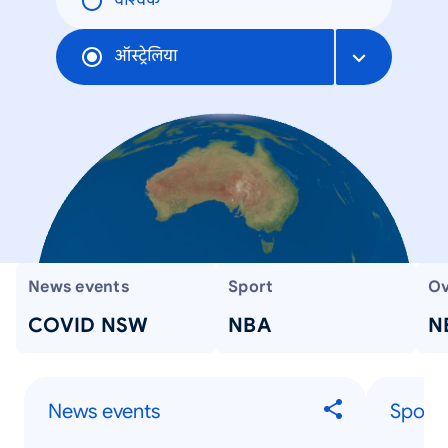
वैश्विक
ऑस्ट्रेलिया
News events
Sport
Ov
COVID NSW
NBA
N
News events
Sport