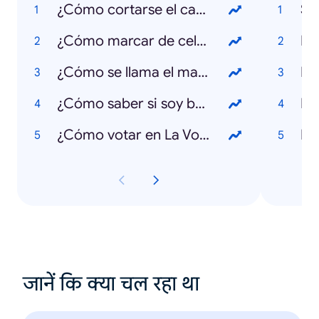
¿Cómo cortarse el cabello?
Se
¿Cómo marcar de celular a fijo?
Mi
¿Cómo se llama el martillo de Thor?
Dí
¿Cómo saber si soy beneficiario del Ingreso Solidario?
Re
¿Cómo votar en La Voz Kids 2021?
Pa
जानें कि क्या चल रहा था