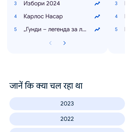
Избори 2024
Бо
Карлос Насар
Ку
„Гунди – легенда за любовта“
Ма
जानें कि क्या चल रहा था
2023
2022