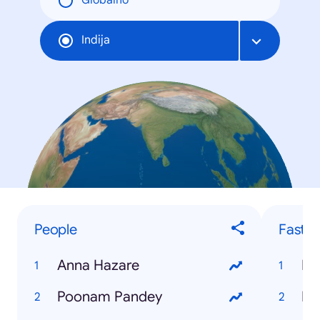
Globalno
Indija
People
Fastes
Anna Hazare
Fa
Poonam Pandey
IB