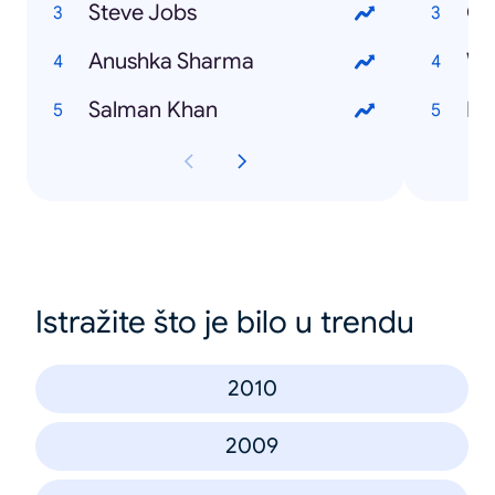
Steve Jobs
Go
Anushka Sharma
Wo
Salman Khan
Bo
Istražite što je bilo u trendu
2010
2009