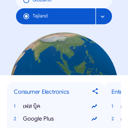
Globalno
Tajland
Consumer Electronics
Enter
เฟส บุ๊ค
คัน
Google Plus
คน