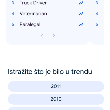
Truck Driver
Mi
Veterinarian
Mo
Paralegal
Fe
Istražite što je bilo u trendu
2011
2010