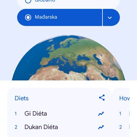
Globalno
Mađarska
Diets
How to
Gi Diéta
Ho
Dukan Diéta