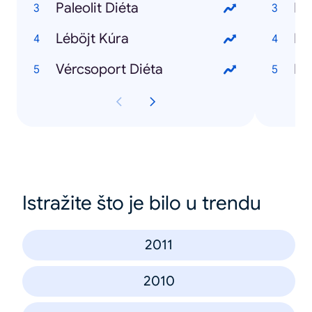
Paleolit Diéta
Léböjt Kúra
Vércsoport Diéta
Ho
Istražite što je bilo u trendu
2011
2010