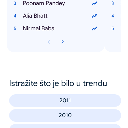
Poonam Pandey
Su
Alia Bhatt
Ek
Nirmal Baba
Ro
Istražite što je bilo u trendu
2011
2010