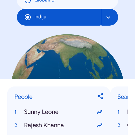
Globalno
Indija
People
Searc
Sunny Leone
IB
Rajesh Khanna
Ga