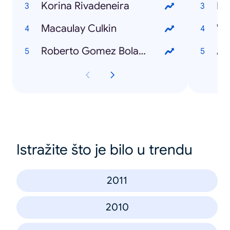
Korina Rivadeneira
Mi
Macaulay Culkin
Wh
Roberto Gomez Bolaños
Ad
Istražite što je bilo u trendu
2011
2010