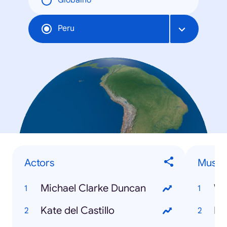
Globalno
Peru
Actors
Musici
Michael Clarke Duncan
Wa
Kate del Castillo
Ku