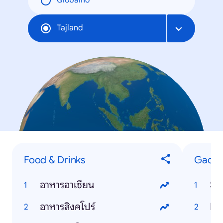
Globalno
Tajland
Food & Drinks
Gadge
อาหารอาเซียน
Si
อาหารสิงคโปร์
In