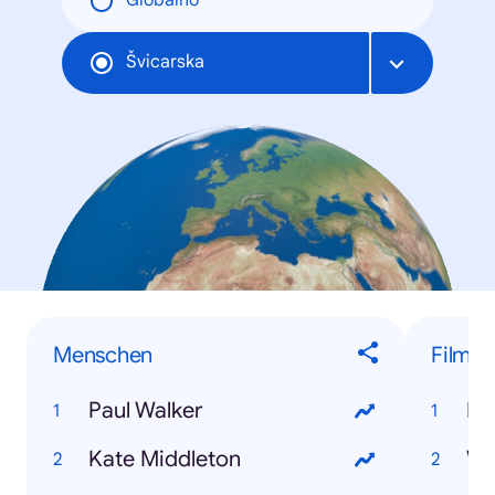
Globalno
Švicarska
Menschen
Filme
Paul Walker
Dj
Kate Middleton
Wo