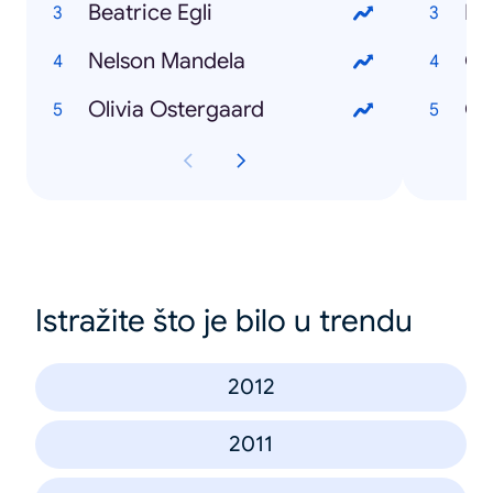
Beatrice Egli
Ma
Nelson Mandela
Gr
Olivia Ostergaard
Ob
Istražite što je bilo u trendu
2012
2011