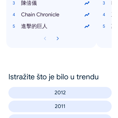
陳僖儀
Ed
Chain Chronicle
王
進擊的巨人
萬
Istražite što je bilo u trendu
2012
2011