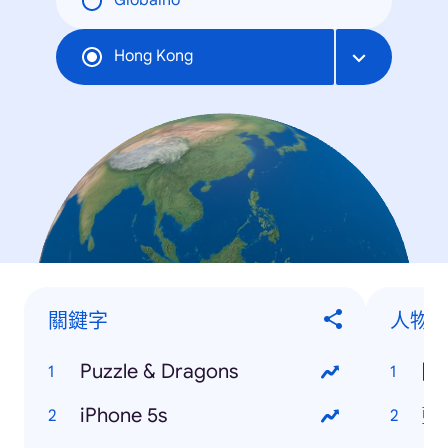
Globalno
Hong Kong
關鍵字
人物
Puzzle & Dragons
陳
iPhone 5s
藍