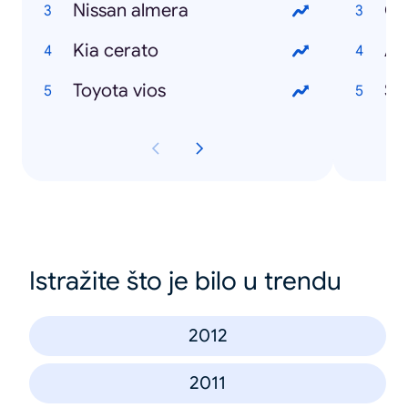
Nissan almera
Ci
Kia cerato
Ad
Toyota vios
Se
Istražite što je bilo u trendu
2012
2011