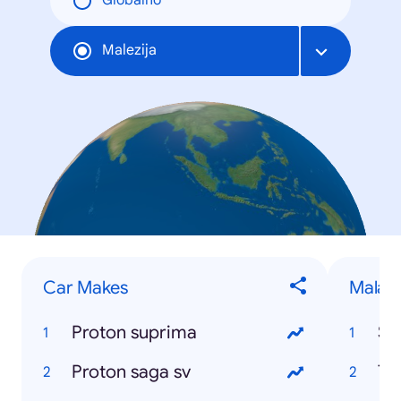
Globalno
Malezija
Car Makes
Malays
Proton suprima
Se
Proton saga sv
Te