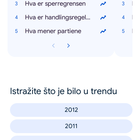
Hva er sperregrensen
Hv
Hva er handlingsregelen
Hv
Hva mener partiene
Hv
Istražite što je bilo u trendu
2012
2011