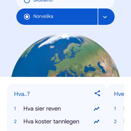
Globalno
Norveška
Hva..?
Hvem..
Hva sier reven
Hva koster tannlegen
Hv