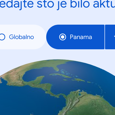
edajte što je bilo akt
Globalno
Panama