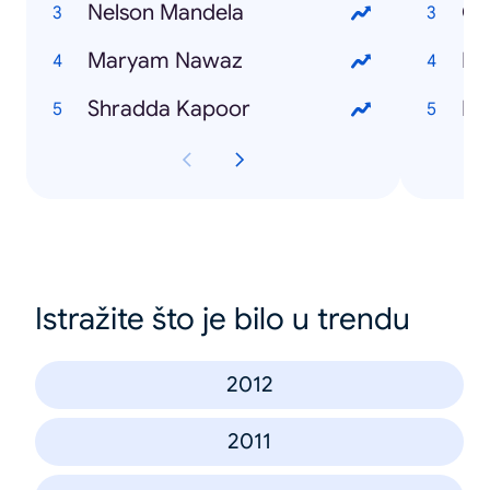
Nelson Mandela
Ch
Maryam Nawaz
Bi
Shradda Kapoor
Du
Istražite što je bilo u trendu
2012
2011