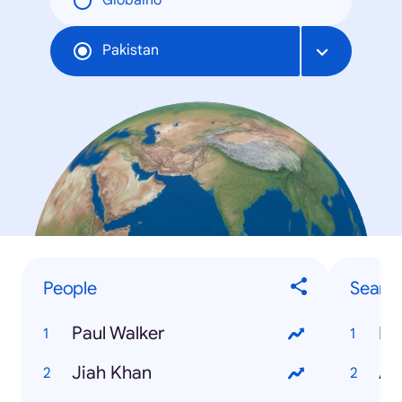
Globalno
Pakistan
People
Searc
Paul Walker
PT
Jiah Khan
Aa