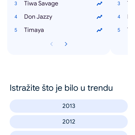
Tiwa Savage
Ti
Don Jazzy
Do
Timaya
Ti
Istražite što je bilo u trendu
2013
2012