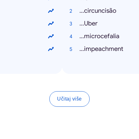
...circuncisão
...Uber
...microcefalia
...impeachment
Učitaj više