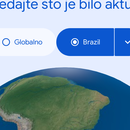
edajte što je bilo akt
Globalno
Brazil