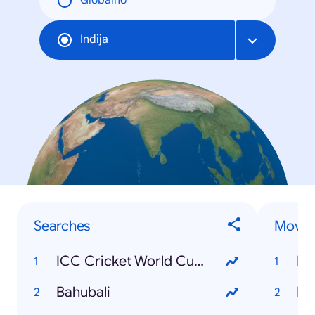
Globalno
Indija
Searches
Movie
ICC Cricket World Cup 2015
Ba
Bahubali
Ba