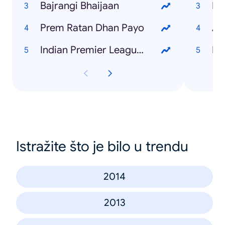
Bajrangi Bhaijaan
Pr
Prem Ratan Dhan Payo
AB
Indian Premier League (IPL)
I
Istražite što je bilo u trendu
2014
2013