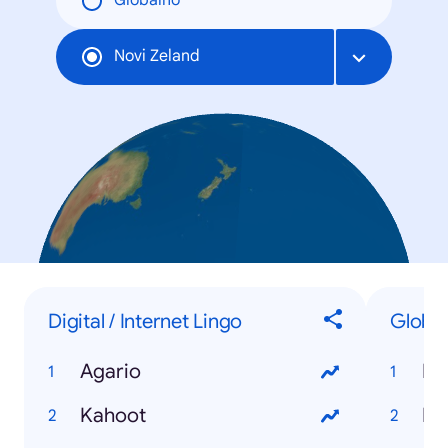
Globalno
Novi Zeland
Digital / Internet Lingo
Global
Agario
Nat
Kahoot
La