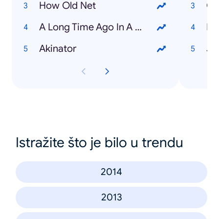
How Old Net
Ca
A Long Time Ago In A Galaxy Far Far Away
Ro
Akinator
Ja
Istražite što je bilo u trendu
2014
2013