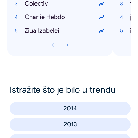
Colectiv
ta
Charlie Hebdo
ju
Ziua Izabelei
in
Istražite što je bilo u trendu
2014
2013