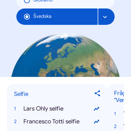
Globalno
Švedska
Frågo
Selfie
"Vem..
Lars Ohly selfie
Ve
Francesco Totti selfie
Ve