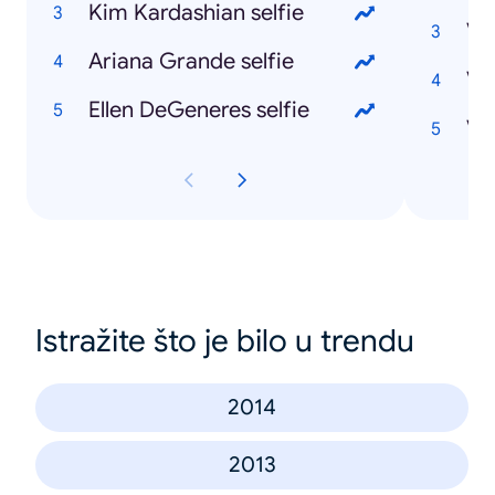
Kim Kardashian selfie
Ariana Grande selfie
Ve
Ellen DeGeneres selfie
Ve
Istražite što je bilo u trendu
2014
2013