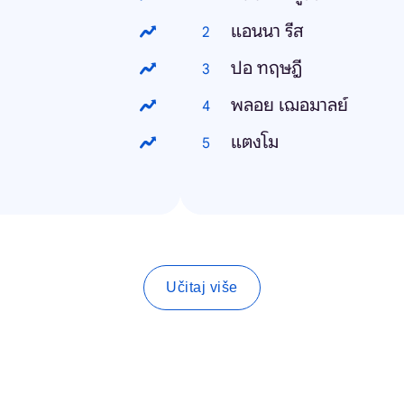
แอนนา รีส
ปอ ทฤษฎี
พลอย เฌอมาลย์
แตงโม
Učitaj više