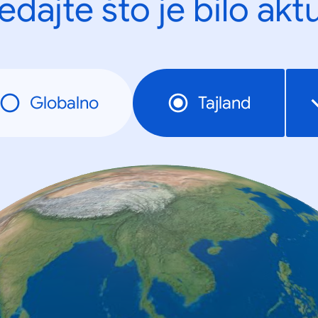
edajte što je bilo akt
Globalno
Tajland