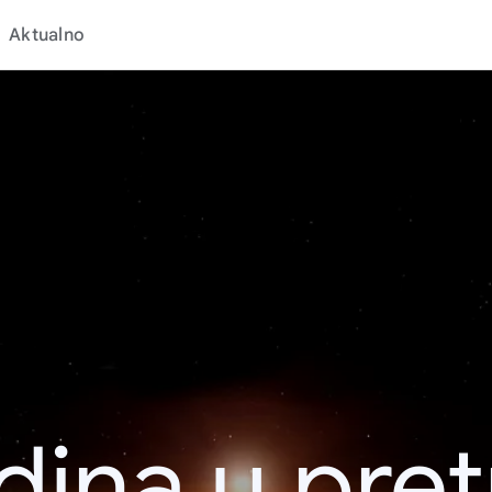
Aktualno
dina u pret