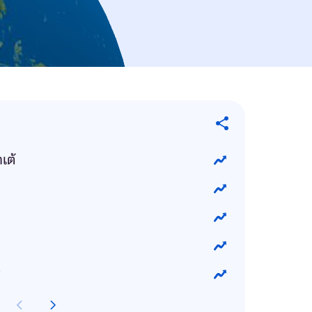
เต้
ร