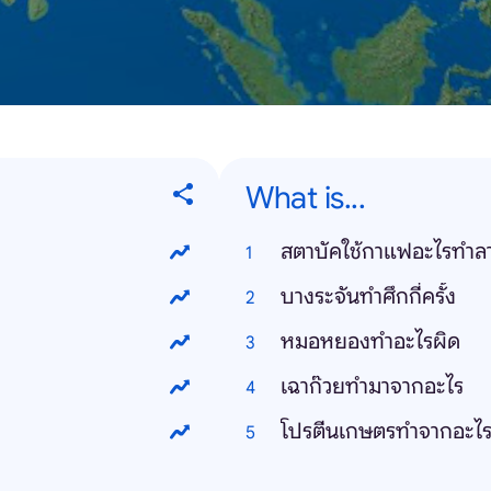
What is...
สตาบัคใช้กาแฟอะไรทำลา
บางระจันทำศึกกี่ครั้ง
หมอหยองทำอะไรผิด
เฉาก๊วยทำมาจากอะไร
โปรตีนเกษตรทำจากอะไ