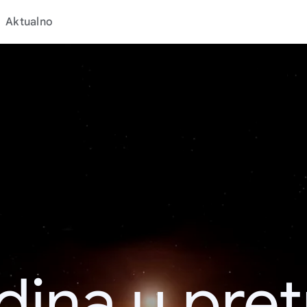
Aktualno
dina u pret