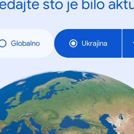
edajte što je bilo akt
Globalno
Ukrajina