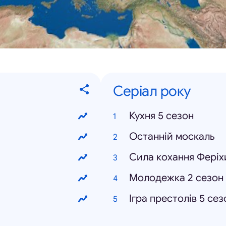
Серіал року
Кухня 5 сезон
Останній москаль
Сила кохання Феріх
Молодежка 2 сезон
Ігра престолів 5 сез