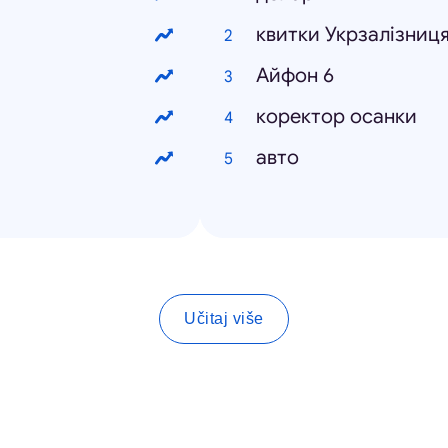
квитки Укрзалізниц
Айфон 6
коректор осанки
авто
Učitaj više