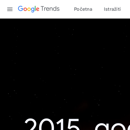
Content
Trends
Početna
Istražiti
2015. go