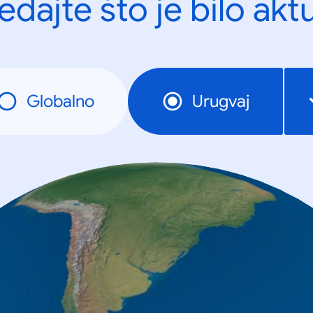
edajte što je bilo akt
Globalno
Urugvaj