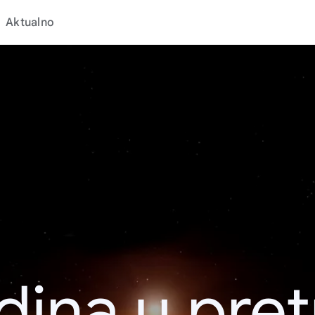
Aktualno
dina u pret