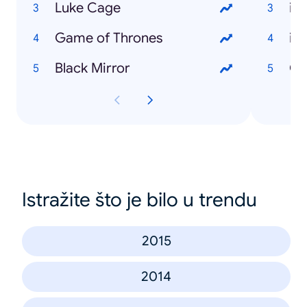
Luke Cage
iP
Game of Thrones
iP
Black Mirror
Go
Istražite što je bilo u trendu
2015
2014